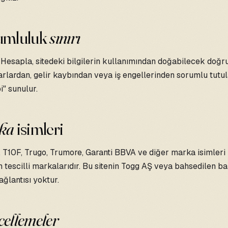
rumluluk
sınırı
esapla, sitedeki bilgilerin kullanımından doğabilecek doğr
arlardan, gelir kaybından veya iş engellerinden sorumlu tutu
i" sunulur.
ka
isimleri
 T10F, Trugo, Trumore, Garanti BBVA ve diğer marka isimleri i
n tescilli markalarıdır. Bu sitenin Togg AŞ veya bahsedilen b
ağlantısı yoktur.
ellemeler