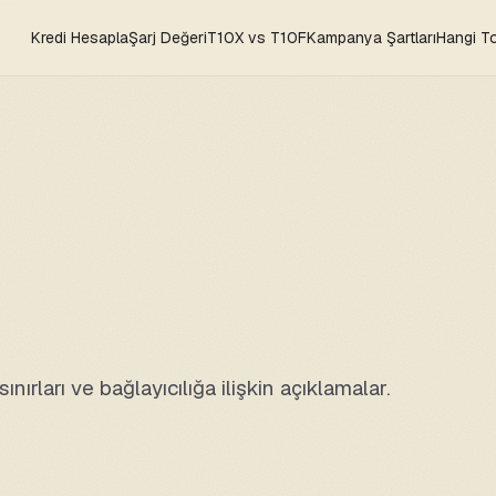
Kredi Hesapla
Şarj Değeri
T10X vs T10F
Kampanya Şartları
Hangi T
ınırları ve bağlayıcılığa ilişkin açıklamalar.