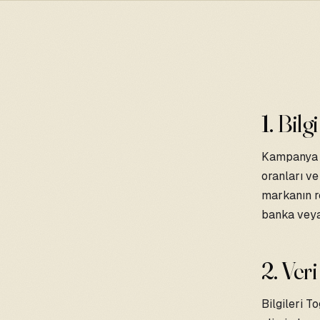
1. Bilg
Kampanya H
oranları ve
markanın re
banka veya 
2. Ver
Bilgileri T