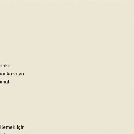
banka
 banka veya
şmalı
llemek için