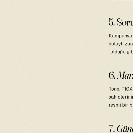
5. So
Kampanya H
dolaylı zar
"olduğu gib
6.
Mar
Togg, T10X,
sahiplerini
resmi bir b
7.
Günc