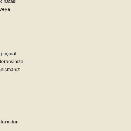
k hatası
 veya
 peşinat
oleransınıza
anışmanız
nlarından