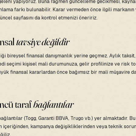
geleni yapıyoruz. Buna rağmen güncelleme gecikmesi, kayna
lama farkı bulunabilir. Karar vermeden önce ilgili markanın
ncel sayfasını da kontrol etmenizi öneririz.
ansal
tavsiye değildir
riği bireysel finansal danışmanlık yerine geçmez. Aylık taksit,
edi seçimi kişisel mali durumunuza, gelir profilinize ve risk t
Büyük finansal kararlardan önce bağımsız bir mali müşavire d
ncü taraf
bağlantılar
bağlantılar (Togg, Garanti BBVA, Trugo vb.) yer almaktadır. Bu
n içeriğinden, kampanya değişikliklerinden veya teknik soru
iliz.