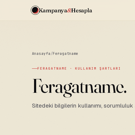
Kampanya
&
Hesapla
Anasayfa
/
Feragatname
FERAGATNAME · KULLANIM ŞARTLARI
Feragatname.
Sitedeki bilgilerin kullanımı, sorumluluk s