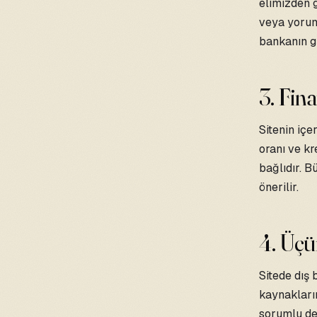
elimizden 
veya yorum
bankanın gü
3. Fin
Sitenin içe
oranı ve kr
bağlıdır. 
önerilir.
4. Üçü
Sitede dış 
kaynakları
sorumlu değ