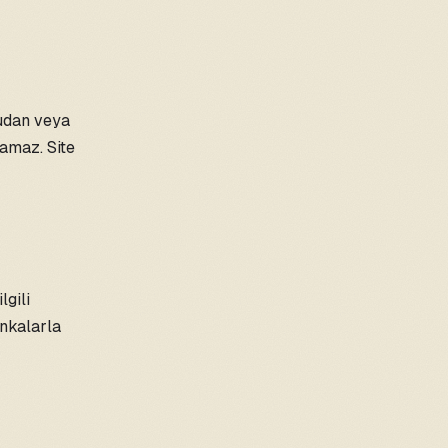
udan veya
lamaz. Site
lgili
ankalarla