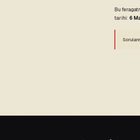
Bu feragat
tarihi:
6 M
Soruları