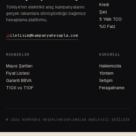
Kredi
Türkiye'nin elektrikli araç kampanyalarını
Şarj
gerçek rakamlara dönüştürdüğü bağımsız
5 Yıllık TCO
hesaplama platformu.
%0 Faiz
@
iletisim@kampanyahesapla.com
REHBERLER
KURUMSAL
Mayıs Şartları
Hakkımızda
Fiyat Listesi
Yöntem
Garanti BBVA
İletişim
T10X vs T10F
Feragatname
© 2026 KAMPANYA HESAPLA
HESAPLAMALAR BAĞLAYICI DEĞİLDİR