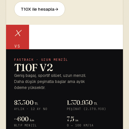
T10X ile hesapla
FASTBACK · UZUN MENZİL
T10F V2
Geniş bagaj, sportif silüet, uzun menzil.
Daha düşük peşinatla başlar ama aylık
ödeme yüksektir.
83.300
1.370.930
TL
TL
AYLIK · 12 AY %0
PEŞINAT (2.370.930)
~600
7,5
km
sn
WLTP MENZIL
0 → 100 KM/SA