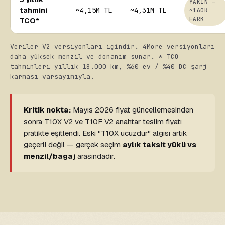
YAKIN —
tahmini
~4,15M TL
~4,31M TL
~160K
FARK
TCO*
Veriler V2 versiyonları içindir. 4More versiyonları
daha yüksek menzil ve donanım sunar. * TCO
tahminleri yıllık 18.000 km, %60 ev / %40 DC şarj
karması varsayımıyla.
Kritik nokta:
Mayıs 2026 fiyat güncellemesinden
sonra T10X V2 ve T10F V2 anahtar teslim fiyatı
pratikte eşitlendi. Eski "T10X ucuzdur" algısı artık
geçerli değil — gerçek seçim
aylık taksit yükü vs
menzil/bagaj
arasındadır.