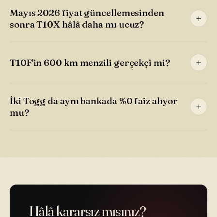
Mayıs 2026 fiyat güncellemesinden
sonra T10X hâlâ daha mı ucuz?
T10F'in 600 km menzili gerçekçi mi?
İki Togg da aynı bankada %0 faiz alıyor
mu?
Hâlâ kararsız mısınız?