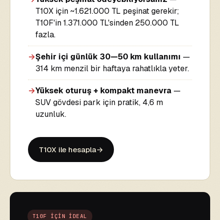
T10X için ~1.621.000 TL peşinat gerekir;
T10F'in 1.371.000 TL'sinden 250.000 TL
fazla.
→
Şehir içi günlük 30—50 km kullanımı
—
314 km menzil bir haftaya rahatlıkla yeter.
→
Yüksek oturuş + kompakt manevra
—
SUV gövdesi park için pratik, 4,6 m
uzunluk.
T10X ile hesapla
T10F İÇİN İDEAL