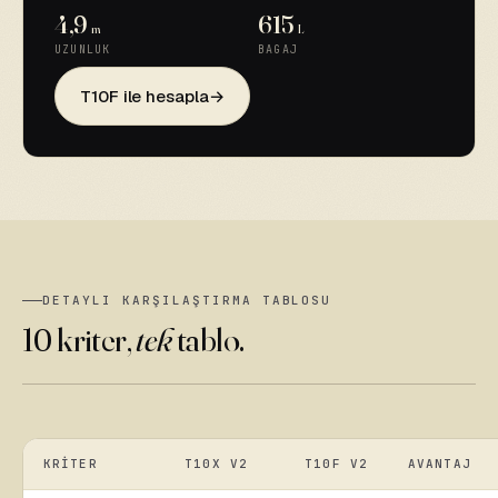
4,9
615
m
L
UZUNLUK
BAGAJ
T10F ile hesapla
DETAYLI KARŞILAŞTIRMA TABLOSU
10 kriter,
tek
tablo.
KRITER
T10X V2
T10F V2
AVANTAJ