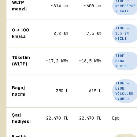
T10F —
WLTP
~314 km
~600 km
NEREDEYSE
menzil
2 KATI
T10F —
0 → 100
8,8 sn
7,5 sn
1,3 SN
km/sa
HIZLI
T10F —
Tüketim
~17,2 kWh
~16,5 kWh
DAHA
(WLTP)
VERIMLI
T10F —
Bagaj
UZUN
350 L
615 L
hacmi
YOLCULUK
UYUMLU
Şarj
22.470 TL
22.470 TL
Eşit
hediyesi
5 yıllık