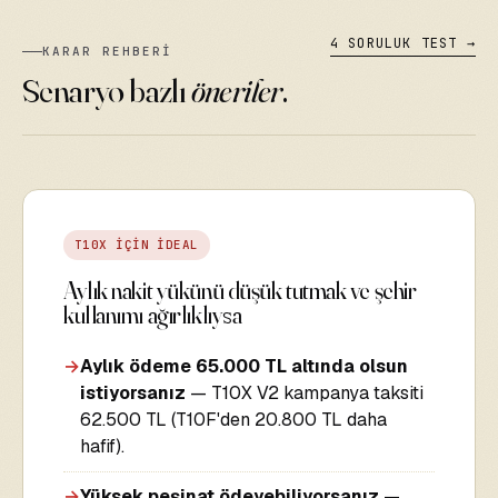
4 SORULUK TEST →
KARAR REHBERİ
Senaryo bazlı
öneriler
.
T10X İÇİN İDEAL
Aylık nakit yükünü düşük tutmak ve şehir
kullanımı ağırlıklıysa
→
Aylık ödeme 65.000 TL altında olsun
istiyorsanız
— T10X V2 kampanya taksiti
62.500 TL (T10F'den 20.800 TL daha
hafif).
→
Yüksek peşinat ödeyebiliyorsanız
—