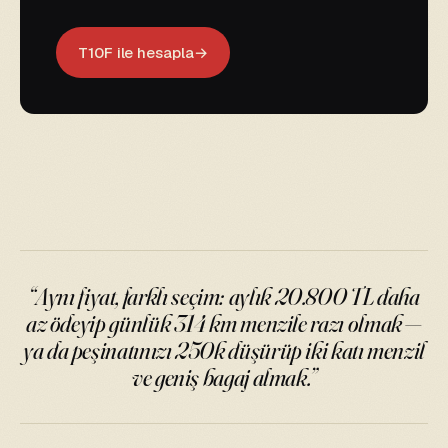
T10F ile hesapla
“Aynı fiyat, farklı seçim:
aylık 20.800 TL daha
az ödeyip
günlük 314 km menzile razı olmak —
ya da peşinatınızı 250k düşürüp iki katı menzil
ve geniş bagaj almak.”