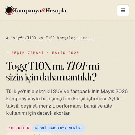
Kampanya
&
Hesapla
Anasayfa
/
T10X vs T10F Karşılaştırması
SEÇİM ZAMANI · MAYIS 2026
Togg T10X mı,
T10F
mi
sizin için daha mantıklı?
Türkiye'nin elektrikli SUV ve fastback'inin Mayıs 2026
kampanyasıyla birleşmiş tam karşılaştırması. Aylık
taksit, peşinat, menzil, performans, bagaj ve aile
kullanımı için detaylı skorlar.
10 KRİTER
RESMİ KAMPANYA VERİSİ