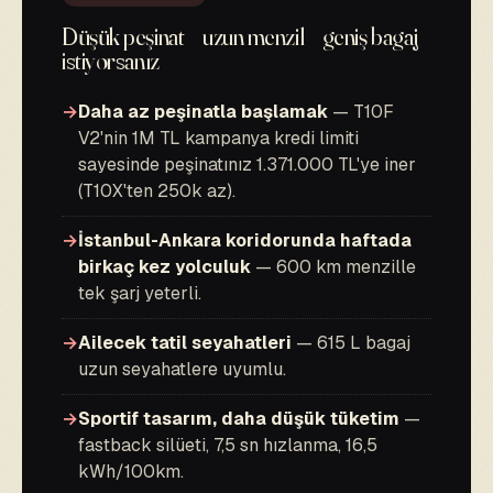
Düşük peşinat + uzun menzil + geniş bagaj
istiyorsanız
→
Daha az peşinatla başlamak
— T10F
V2'nin 1M TL kampanya kredi limiti
sayesinde peşinatınız 1.371.000 TL'ye iner
(T10X'ten 250k az).
→
İstanbul-Ankara koridorunda haftada
birkaç kez yolculuk
— 600 km menzille
tek şarj yeterli.
→
Ailecek tatil seyahatleri
— 615 L bagaj
uzun seyahatlere uyumlu.
→
Sportif tasarım, daha düşük tüketim
—
fastback silüeti, 7,5 sn hızlanma, 16,5
kWh/100km.