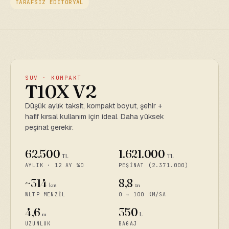
TARAFSIZ EDİTÖRYAL
SUV · KOMPAKT
T10X V2
Düşük aylık taksit, kompakt boyut, şehir +
hafif kırsal kullanım için ideal. Daha yüksek
peşinat gerekir.
62.500
1.621.000
TL
TL
AYLIK · 12 AY %0
PEŞINAT (2.371.000)
~314
8,8
km
sn
WLTP MENZIL
0 → 100 KM/SA
4,6
350
m
L
UZUNLUK
BAGAJ